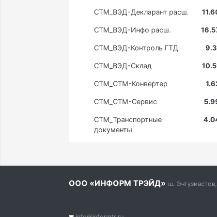
СTM_ВЭД-Декларант расш.
11.6
СTM_ВЭД-Инфо расш.
16.5
СTM_ВЭД-Контроль ГТД
9.3
СTM_ВЭД-Склад
10.5
СTM_СТМ-Конвертер
1.6
СTM_СТМ-Сервис
5.9
СTM_Транспортные
4.0
документы
ООО «ИНФОРМ ТРЭЙД»
ш. Энтузиастов,
info@informtr.ru