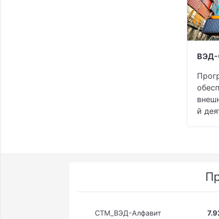
ВЭД-
Прог
обесп
внеш
й дея
П
СTM_ВЭД-Алфавит
7.9